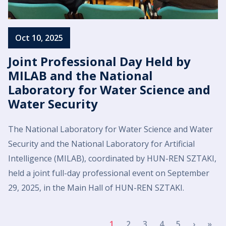
Oct 10, 2025
Joint Professional Day Held by
MILAB and the National
Laboratory for Water Science and
Water Security
The National Laboratory for Water Science and Water
Security and the National Laboratory for Artificial
Intelligence (MILAB), coordinated by HUN-REN SZTAKI,
held a joint full-day professional event on September
29, 2025, in the Main Hall of HUN-REN SZTAKI.
Pagination
Next p
Las
1
2
3
4
5
›
»