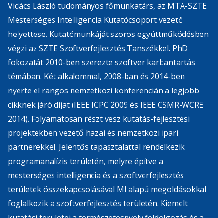
Vidács László tudományos főmunkatárs, az MTA-SZTE
Mesterséges Intelligencia Kutatócsoport vezető
helyettese. Kutatómunkáját szoros együttműködésben
végzi az SZTE Szoftverfejlesztés Tanszékkel. PhD
fokozatát 2010-ben szerezte szoftver karbantartás
témában. Két alkalommal, 2008-ban és 2014-ben
nyerte el rangos nemzetközi konferencián a legjobb
cikknek járó díjat (IEEE ICPC 2009 és IEEE CSMR-WCRE
2014). Folyamatosan részt vesz kutatás-fejlesztési
projektekben vezető hazai és nemzetközi ipari
partnerekkel. Jelentős tapasztalattal rendelkezik
programanalízis területén, melyre építve a
mesterséges intelligencia és a szoftverfejlesztés
területek összekapcsolásával MI alapú megoldásokkal
foglalkozik a szoftverfejlesztés területén. Kiemelt
kutatási területei a természetesnyelv feldolgozás és a