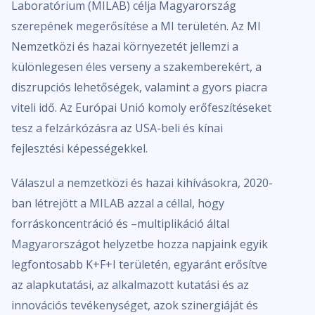
Laboratórium (MILAB) célja Magyarország
szerepének megerősítése a MI területén. Az MI
Nemzetközi és hazai környezetét jellemzi a
különlegesen éles verseny a szakemberekért, a
diszrupciós lehetőségek, valamint a gyors piacra
viteli idő. Az Európai Unió komoly erőfeszítéseket
tesz a felzárkózásra az USA-beli és kínai
fejlesztési képességekkel.
Válaszul a nemzetközi és hazai kihívásokra, 2020-
ban létrejött a MILAB azzal a céllal, hogy
forráskoncentráció és –multiplikáció által
Magyarországot helyzetbe hozza napjaink egyik
legfontosabb K+F+I területén, egyaránt erősítve
az alapkutatási, az alkalmazott kutatási és az
innovációs tevékenységet, azok szinergiáját és