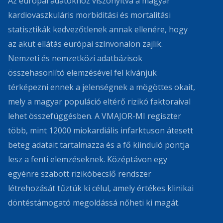
Az európai adatokhoz viszonyítva a magyar
kardiovaszkuláris morbiditási és mortalitási
statisztikák kedvezőtlenek annak ellenére, hogy
az akut ellátás európai színvonalon zajlik.
Nemzeti és nemzetközi adatbázisok
összehasonlító elemzésével fel kívánjuk
térképezni ennek a jelenségnek a mögöttes okait,
mely a magyar populáció eltérő rizikó faktoraival
lehet összefüggésben. A VMAJOR-MI regiszter
több, mint 12000 miokardiális infarktuson átesett
beteg adatait tartalmazza és a fő kiinduló pontja
lesz a fenti elemzéseknek. Középtávon egy
egyénre szabott rizikóbecslő rendszer
létrehozását tűztük ki célul, amely értékes klinikai
döntéstámogató megoldássá nőheti ki magát.