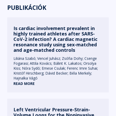
PUBLIKÁCIÓK
Is cardiac involvement prevalent in
highly trained athletes after SARS-
CoV-2 infection? A cardiac magnetic
resonance study using sex-matched
and age-matched controls
Liliána Szabó
Vencel Juhász
Zsófia Dohy
Csenge
Fogarasi
Attila Kovács
Bálint K. Lakatos
Orsolya
Kiss
Nóra Sydó
Emese Csulak
Ferenc Imre Suhai
Kristóf Hirschberg
Dávid Becker
Béla Merkely
Hajnalka Vágó
READ MORE
Left Ventricular Pressure-Strain-
Volume Loops for the Noninvasive