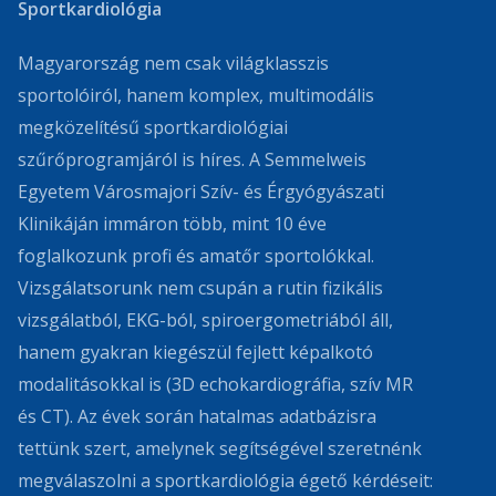
Sportkardiológia
Magyarország nem csak világklasszis
sportolóiról, hanem komplex, multimodális
megközelítésű sportkardiológiai
szűrőprogramjáról is híres. A Semmelweis
Egyetem Városmajori Szív- és Érgyógyászati
Klinikáján immáron több, mint 10 éve
foglalkozunk profi és amatőr sportolókkal.
Vizsgálatsorunk nem csupán a rutin fizikális
vizsgálatból, EKG-ból, spiroergometriából áll,
hanem gyakran kiegészül fejlett képalkotó
modalitásokkal is (3D echokardiográfia, szív MR
és CT). Az évek során hatalmas adatbázisra
tettünk szert, amelynek segítségével szeretnénk
megválaszolni a sportkardiológia égető kérdéseit: