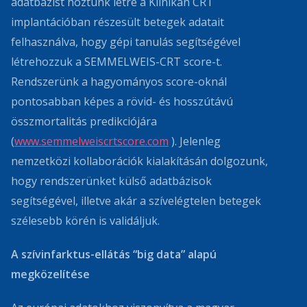
adatbázist hoztunk létre a Klinikán CRT
implantációban részesült betegek adatait
felhasználva, hogy gépi tanulás segítségével
létrehozzuk a SEMMELWEIS-CRT score-t.
Rendszerünk a hagyományos score-oknál
pontosabban képes a rövid- és hosszútávú
összmortalitás predikciójára
(
www.semmelweiscrtscore.com
). Jelenleg
nemzetközi kollaborációk kialakításán dolgozunk,
hogy rendszerünket külső adatbázisok
segítségével, illetve akár a szívelégtelen betegek
szélesebb körén is validáljuk.
A szívinfarktus-ellátás “big data” alapú
megközelítése