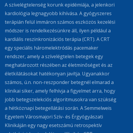
A szívelégtelenség korunk epidémiája, a jelenkori
kardiológia legnagyobb kihívása. A gyógyszeres
terápián felül immáron számos eszközös kezelési
módszer is rendelkezésünkre áll, ilyen például a
kardiális reszinkronizációs terápia (CRT). A CRT
egy speciális háromelektródás pacemaker
rendszer, amely a szívelégtelen betegek egy
meghatározott részében az életminőséget és az
életkilátásokat hatékonyan javítja. Ugyanakkor
számos, ú.n. non-reszponder betegnél elmarad a
klinikai siker, amely felhívja a figyelmet arra, hogy
jobb betegszelekciós algoritmusokra van szükség
a hétköznapi betegellátási során. A Semmelweis
Egyetem Városmajori Szív- és Érgyógyászati
Klinikáján egy nagy esetszámú retrospektív