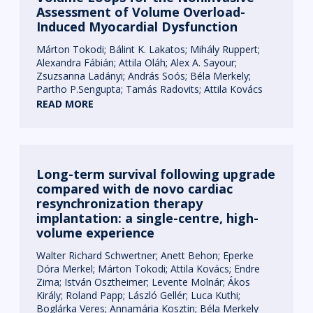
Assessment of Volume Overload-
Induced Myocardial Dysfunction
Márton Tokodi
Bálint K. Lakatos
Mihály Ruppert
Alexandra Fábián
Attila Oláh
Alex A. Sayour
Zsuzsanna Ladányi
András Soós
Béla Merkely
Partho P.Sengupta
Tamás Radovits
Attila Kovács
READ MORE
Long-term survival following upgrade
compared with de novo cardiac
resynchronization therapy
implantation: a single-centre, high-
volume experience
Walter Richard Schwertner
Anett Behon
Eperke
Dóra Merkel
Márton Tokodi
Attila Kovács
Endre
Zima
István Osztheimer
Levente Molnár
Ákos
Király
Roland Papp
László Gellér
Luca Kuthi
Boglárka Veres
Annamária Kosztin
Béla Merkely