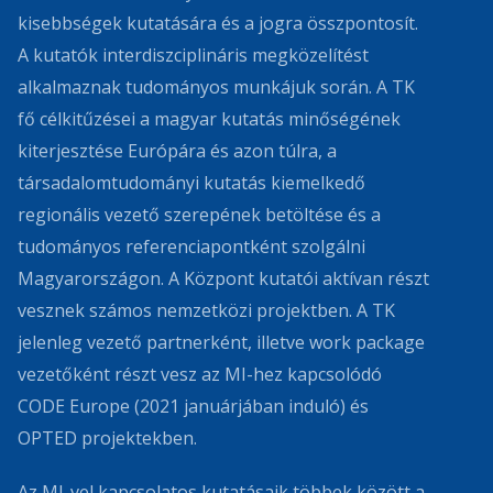
kisebbségek kutatására és a jogra összpontosít.
A kutatók interdiszciplináris megközelítést
alkalmaznak tudományos munkájuk során. A TK
fő célkitűzései a magyar kutatás minőségének
kiterjesztése Európára és azon túlra, a
társadalomtudományi kutatás kiemelkedő
regionális vezető szerepének betöltése és a
tudományos referenciapontként szolgálni
Magyarországon. A Központ kutatói aktívan részt
vesznek számos nemzetközi projektben. A TK
jelenleg vezető partnerként, illetve work package
vezetőként részt vesz az MI-hez kapcsolódó
CODE Europe (2021 januárjában induló) és
OPTED projektekben.
Az MI-vel kapcsolatos kutatásaik többek között a