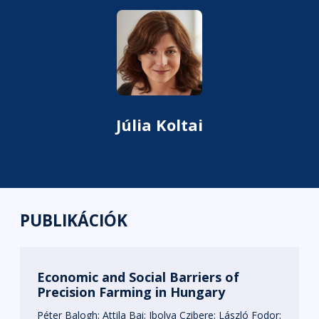
Júlia Koltai
PUBLIKÁCIÓK
Economic and Social Barriers of
Precision Farming in Hungary
Péter Balogh
Attila Bai
Ibolya Czibere
László Fodor