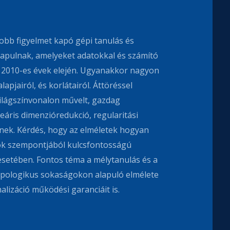
yobb figyelmet kapó gépi tanulás és
apulnak, amelyeket adatokkal és számító
a 2010-es évek elején. Ugyanakkor nagyon
pjairól, és korlátairól. Áttöréssel
világszínvonalon művelt, gazdag
eáris dimenzióredukció, regularitási
nek. Kérdés, hogy az elméletek hogyan
ok szempontjából kulcsfontosságú
setében. Fontos téma a mélytanulás és a
opologikus sokaságokon alapuló elmélete
alizáció működési garanciáit is.