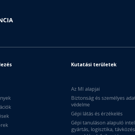
dezés
Kutatási területek
Az MI alapjai
nyek
Biztonság és személyes ada
védelme
ációk
Gépi látás és érzékelés
ések
Gépi tanuláson alapuló intel
erek
gyártás, logisztika, távközé