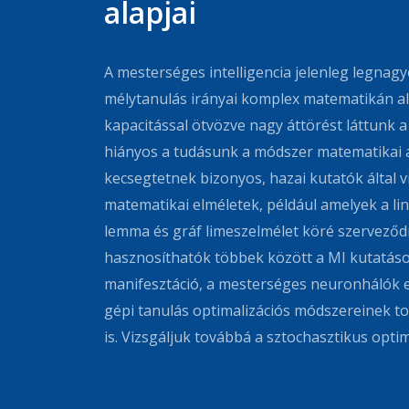
alapjai
A mesterséges intelligencia jelenleg legnag
mélytanulás irányai komplex matematikán al
kapacitással ötvözve nagy áttörést láttunk 
hiányos a tudásunk a módszer matematikai ala
kecsegtetnek bizonyos, hazai kutatók által 
matematikai elméletek, például amelyek a lin
lemma és gráf limeszelmélet köré szerveződ
hasznosíthatók többek között a MI kutatás
manifesztáció, a mesterséges neuronhálók e
gépi tanulás optimalizációs módszereinek t
is. Vizsgáljuk továbbá a sztochasztikus optim