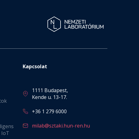
Kapcsolat
1111 Budapest,
Kende u. 13-17.
tok
+36 1 279 6000
milab@sztaki.hun-ren.hu
ligens
s IoT