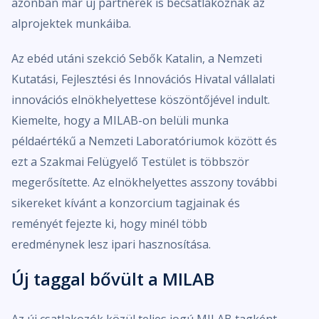
azonban már új partnerek is becsatlakoznak az
alprojektek munkáiba.
Az ebéd utáni szekció Sebők Katalin, a Nemzeti
Kutatási, Fejlesztési és Innovációs Hivatal vállalati
innovációs elnökhelyettese köszöntőjével indult.
Kiemelte, hogy a MILAB-on belüli munka
példaértékű a Nemzeti Laboratóriumok között és
ezt a Szakmai Felügyelő Testület is többször
megerősítette. Az elnökhelyettes asszony további
sikereket kívánt a konzorcium tagjainak és
reményét fejezte ki, hogy minél több
eredménynek lesz ipari hasznosítása.
Új taggal bővült a MILAB