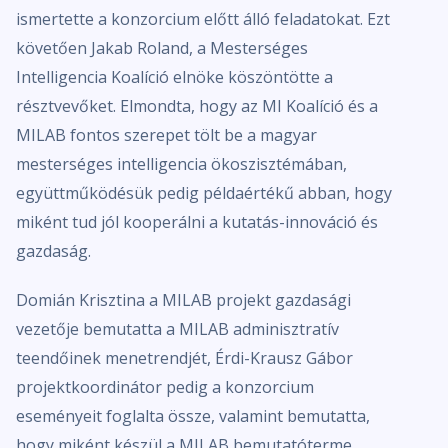
ismertette a konzorcium előtt álló feladatokat. Ezt
követően Jakab Roland, a Mesterséges
Intelligencia Koalíció elnöke köszöntötte a
résztvevőket. Elmondta, hogy az MI Koalíció és a
MILAB fontos szerepet tölt be a magyar
mesterséges intelligencia ökoszisztémában,
együttműködésük pedig példaértékű abban, hogy
miként tud jól kooperálni a kutatás-innováció és
gazdaság.
Domián Krisztina a MILAB projekt gazdasági
vezetője bemutatta a MILAB adminisztratív
teendőinek menetrendjét, Érdi-Krausz Gábor
projektkoordinátor pedig a konzorcium
eseményeit foglalta össze, valamint bemutatta,
hogy miként készül a MILAB bemutatóterme.