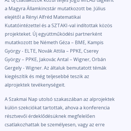
Az új csatlakozók közül teljes jogú MILAB tagként
a Magyra Államkincstár mutatkozott be. Július
elejétől a Rényi Alfréd Matematikai
Kutatóintézettel és a SZTAKI-val indítottak közös
projekteket. Új együttműködési partnerként
mutatkozott be Németh Géza – BME, Kampis
György - ELTE, Novák Attila – PPKE, Cserey
György – PPKE, Jakovác Antal – Wigner, Orbán
Gergely - Wigner. Az általuk bemutatott témák
kiegészítik és még teljesebbé teszik az
alprojektek tevékenységeit.
A Szakmai Nap utolsó szakaszában az alprojektek
külön szekciókat tartottak, ahova a konferencia
résztvevői érdeklődésüknek megfelelően
csatlakozhattak be személyesen, vagy az erre