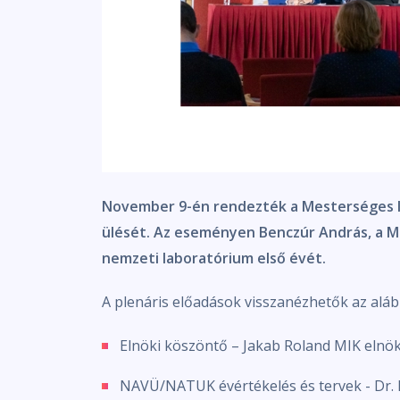
November 9-én rendezték a Mesterséges Inte
ülését. Az eseményen Benczúr András, a M
nemzeti laboratórium első évét.
A plenáris előadások visszanézhetők az aláb
Elnöki köszöntő – Jakab Roland MIK elnö
NAVÜ/NATUK évértékelés és tervek - Dr. 