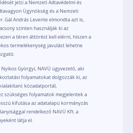
dését jelzi a Nemzeti Adtavédelmi és
dtavagyon Ügynökség és a Nemzeti
. Gál András Levente elmondta azt is,
acsony szinten használják ki az
zen a téren áttörést kell elérni, hiszen a
ékos termelékenység javulást lehetne
azgató.
. Nyikos Györgyi, NAVÜ ügyvezető, aki
koztatási folyamatokat dolgozzák ki, az
ialakítani: közadatportál,
hez szükséges folyamatok megjelentek a
osszú kifutása az adatalapú kormányzás
alanyisággal rendelkező NAVÜ Kft. a
eként látja el.