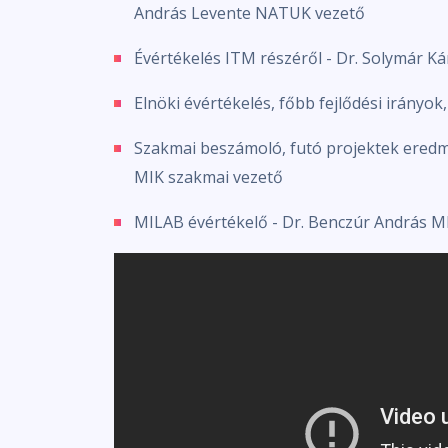
András Levente NATUK vezető
Évértékelés ITM részéről - Dr. Solymár Kár
Elnöki évértékelés, főbb fejlődési irányok
Szakmai beszámoló, futó projektek eredm
MIK szakmai vezető
MILAB évértékelő - Dr. Benczúr András M