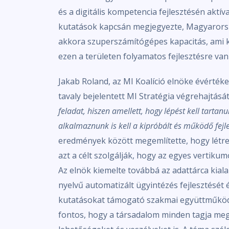
és a digitális kompetencia fejlesztésén aktív
kutatások kapcsán megjegyezte, Magyarorsz
akkora szuperszámítógépes kapacitás, ami ki
ezen a területen folyamatos fejlesztésre van
Jakab Roland, az MI Koalíció elnöke évérték
tavaly bejelentett MI Stratégia végrehajtás
feladat, hiszen amellett, hogy lépést kell tarta
alkalmaznunk is kell a kipróbált és működő fejl
eredmények között megemlítette, hogy létre
azt a célt szolgálják, hogy az egyes vertik
Az elnök kiemelte továbbá az adattárca kiala
nyelvű automatizált ügyintézés fejlesztését
kutatásokat támogató szakmai együttműködés
fontos, hogy a társadalom minden tagja megi