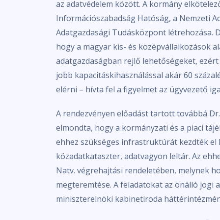
az adatvédelem között. A kormány elkötelező
Információszabadság Hatóság, a Nemzeti A
Adatgazdasági Tudásközpont létrehozása. Dr
hogy a magyar kis- és középvállalkozások al
adatgazdaságban rejlő lehetőségeket, ezért e
jobb kapacitáskihasználással akár 60 százal
elérni – hívta fel a figyelmet az ügyvezető ig
A rendezvényen előadást tartott továbbá Dr
elmondta, hogy a kormányzati és a piaci tájé
ehhez szükséges infrastruktúrát kezdték el k
közadatkataszter, adatvagyon leltár. Az eh
Natv. végrehajtási rendeletében, melynek h
megteremtése. A feladatokat az önálló jogi 
miniszterelnöki kabinetiroda háttérintézmény