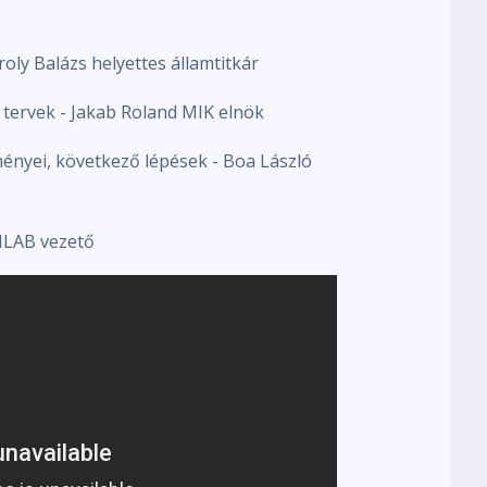
oly Balázs helyettes államtitkár
, tervek - Jakab Roland MIK elnök
ényei, következő lépések - Boa László
ILAB vezető