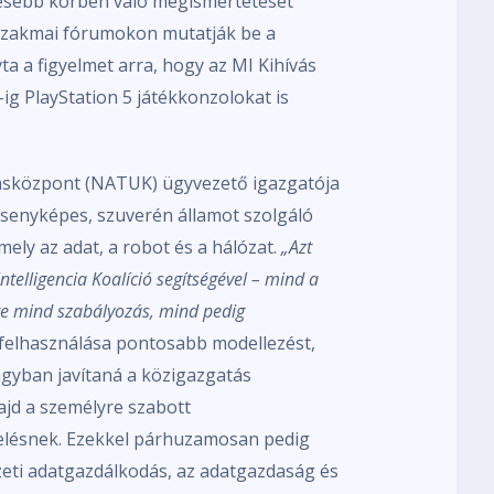
élesebb körben való megismertetését
s szakmai fórumokon mutatják be a
a a figyelmet arra, hogy az MI Kihívás
ig PlayStation 5 játékkonzolokat is
dásközpont (NATUK) ügyvezető igazgatója
senyképes, szuverén államot szolgáló
mely az adat, a robot és a hálózat.
„Azt
elligencia Koalíció segítségével – mind a
re mind szabályozás, mind pedig
 felhasználása pontosabb modellezést,
nagyban javítaná a közigazgatás
jd a személyre szabott
zelésnek. Ezekkel párhuzamosan pedig
eti adatgazdálkodás, az adatgazdaság és