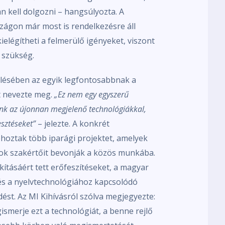
an kell dolgozni – hangsúlyozta. A
ágon már most is rendelkezésre áll
elégítheti a felmerülő igényeket, viszont
 szükség.
elésében az egyik legfontosabbnak a
át nevezte meg.
„Ez nem egy egyszerű
nunk az újonnan megjelenő technológiákkal,
esztéseket”
– jelezte. A konkrét
hoztak több iparági projektet, amelyek
umok szakértőit bevonják a közös munkába.
kításáért tett erőfeszítéseket, a magyar
 és a nyelvtechnológiához kapcsolódó
t. Az MI Kihívásról szólva megjegyezte:
smerje ezt a technológiát, a benne rejlő