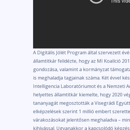
A Digitális Jólét Program által szervezett é
államtitkár felidézte, hogy az MI Koalíció 2
gondozása, valamint a kormányzat támogatá
is meghaladja tagjainak száma. Két évvel k
Intelligencia Laboratóriumot és a Nemzeti 
helyettes államtitkár kiemelte, hogy 2020 vé
tananyagát megosztották a Visegrádi Együtt
elképzelések szerint 1 millió embert szerette
várakozásokat jelentősen meghaladva – mint
kihívással. Ugyanakkor a kapcsolódó képzés