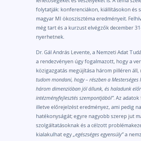
lehetőségeket és veszélyeket is. A téma sz
folytatják: konferenciákon, kiállításokon é
magyar MI ökoszisztéma eredményeit. Felhívt
még tart és a kurzust elvégzők december 31-
nyerhetnek.
Dr. Gál András Levente, a Nemzeti Adat Tu
a rendezvényen úgy fogalmazott, hogy a ver
közigazgatás megújítása három pilléren áll, 
tudom mondani, hogy – részben a Mesterséges Int
három dimenzióban jól állunk, és haladunk elő
intézményfejlesztés szempontjából”
. Az adatok
illetve előrejelzést eredményez, ami pedig 
hatékonyságát; egyre nagyobb szerep jut ma
szolgáltatásoknak és a célzott problémake
kialakulhat egy
„egészséges egyensúly”
a nemz