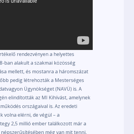
vértékelő rendezvényen a helyettes
018-ban alakult a szakmai közösség
sa mellett, és mostanra a háromszázat
ésőbb pedig létrehozták a Mesterséges
Adatvagyon Ügynökséget (NAVÜ) is. A
gén elindították az MI Kihívást, amelynek
működés országaival is. Az eredeti
k volna elérni, de végül – a
egy 2,5 millió ember találkozott már a
 népszerűsítésében még van mit tenni,