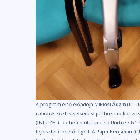
A program első előadója
Miklósi Ádám
(ELTE)
robotok közti viselkedési párhuzamokat vizs
(INFUZE Robotics) mutatta be a
Unitree G1
h
fejlesztési lehetőségeit. A
Papp Benjámin
(Ób