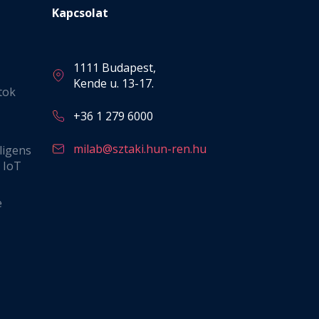
Kapcsolat
1111 Budapest,
Kende u. 13-17.
tok
+36 1 279 6000
milab@sztaki.hun-ren.hu
ligens
s IoT
e