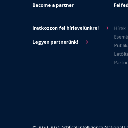
Become a partner
Felfe
Iratkozzon fel hírlevelünkre!
Hírek
Esemé
Legyen partnerünk!
Publik
Letölt
Partn
© 2020-2021 Artifical Intelligence National 