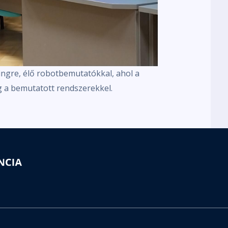
ingre, élő robotbemutatókkal, ahol a
 a bemutatott rendszerekkel.