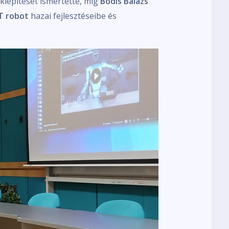
kiépítését ismertette, míg
Bódis Balázs
T robot
hazai fejlesztéseibe és