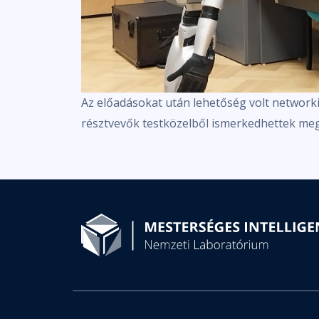
Az előadásokat után lehetőség volt network
résztvevők testközelből ismerkedhettek meg