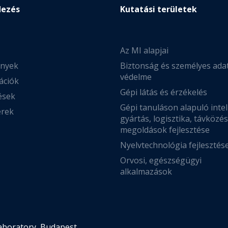
dezés
Kutatási területek
Az MI alapjai
nyek
Biztonság és személyes ada
védelme
ációk
Gépi látás és érzékelés
ések
Gépi tanuláson alapuló intel
erek
gyártás, logisztika, távközé
megoldások fejlesztése
Nyelvtechnológia fejlesztés
Orvosi, egészségügyi
alkalmazások
Laboratory, Budapest