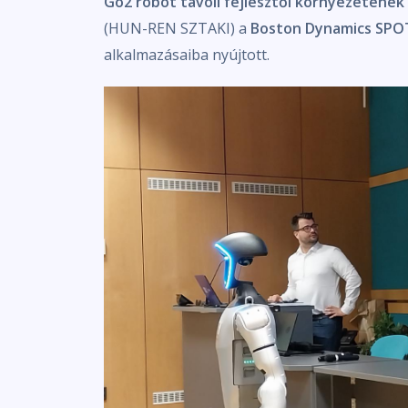
Go2 robot távoli fejlesztői környezetének
(HUN-REN SZTAKI) a
Boston Dynamics SPO
alkalmazásaiba nyújtott.