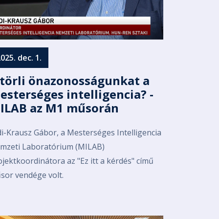
025. dec. 1.
ltörli önazonosságunkat a
esterséges intelligencia? -
ILAB az M1 műsorán
di-Krausz Gábor, a Mesterséges Intelligencia
mzeti Laboratórium (MILAB)
ojektkoordinátora az "Ez itt a kérdés" című
sor vendége volt.