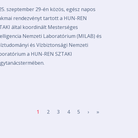
25. szeptember 29-én közös, egész napos
akmai rendezvényt tartott a HUN-REN
TAKI által koordinált Mesterséges
telligencia Nemzeti Laboratórium (MILAB) és
Víztudományi és Vízbiztonsági Nemzeti
boratórium a HUN-REN SZTAKI
gytanácstermében.
Next page
Last page
1
2
3
4
5
›
»