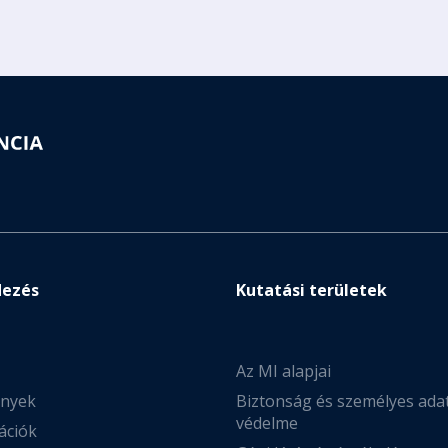
dezés
Kutatási területek
Az MI alapjai
nyek
Biztonság és személyes ada
védelme
ációk