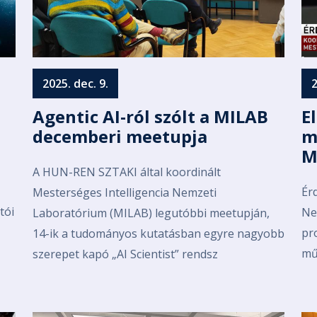
2025. dec. 9.
2
Agentic AI-ról szólt a MILAB
E
decemberi meetupja
m
M
A HUN-REN SZTAKI által koordinált
Ér
Mesterséges Intelligencia Nemzeti
tói
Ne
Laboratórium (MILAB) legutóbbi meetupján,
pr
14-ik a tudományos kutatásban egyre nagyobb
mű
szerepet kapó „AI Scientist” rendsz