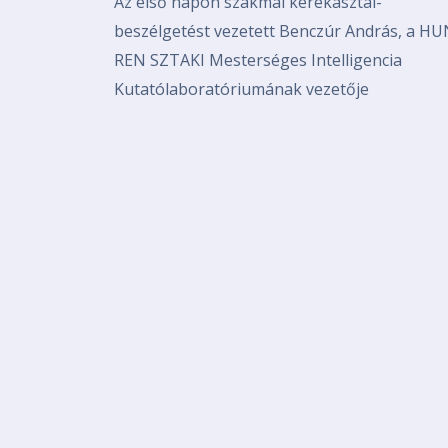
Az első napon szakmai kerekasztal-
beszélgetést vezetett Benczúr András, a HU
REN SZTAKI Mesterséges Intelligencia
Kutatólaboratóriumának vezetője
Pagination