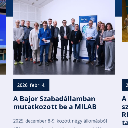
2026. febr. 4.
2
A Bajor Szabadállamban
A
mutatkozott be a MILAB
s
R
2025. december 8-9. között négy állomásból
t