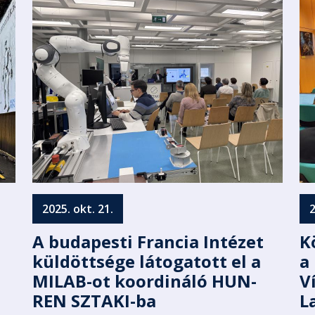
2025. okt. 21.
2
A budapesti Francia Intézet
K
küldöttsége látogatott el a
a
MILAB-ot koordináló HUN-
V
REN SZTAKI-ba
L