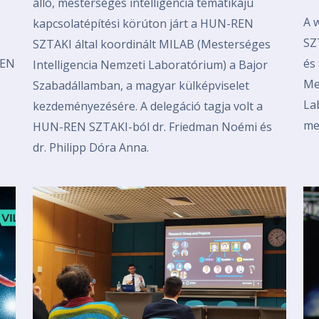
álló, mesterséges intelligencia tematikájú
A 
kapcsolatépítési körúton járt a HUN-REN
SZ
SZTAKI által koordinált MILAB (Mesterséges
REN
és
Intelligencia Nemzeti Laboratórium) a Bajor
Me
Szabadállamban, a magyar külképviselet
La
kezdeményezésére. A delegáció tagja volt a
me
HUN-REN SZTAKI-ból dr. Friedman Noémi és
dr. Philipp Dóra Anna.