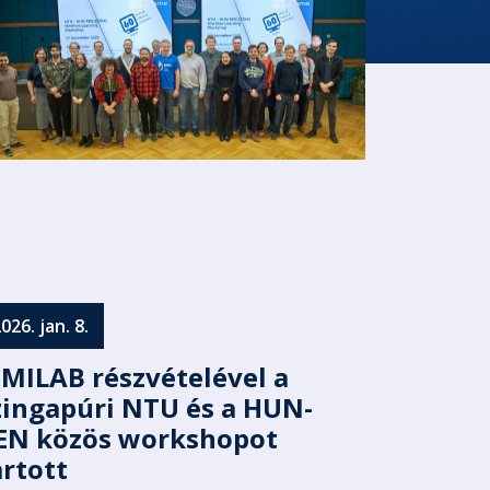
026. jan. 8.
 MILAB részvételével a
zingapúri NTU és a HUN-
EN közös workshopot
artott