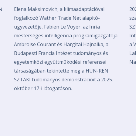
Elena Maksimovich, a klímaadaptációval
20
N-
foglalkozó Wather Trade Net alapító-
sz
ügyvezetője, Fabien Le Voyer, az Inria
SZ
mesterséges intelligencia programigazgatója
In
Ambroise Courant és Hargitai Hajnalka, a
a 
Budapesti Francia Intézet tudományos és
La
egyetemközi együttműködési referensei
Na
társaságában tekintette meg a HUN-REN
SZTAKI tudományos demonstrációit a 2025.
október 17-i látogatáson.