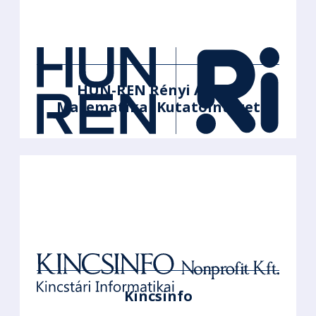
HUN-REN Rényi Alfréd
Matematikai Kutatóintézet
Kincsinfo