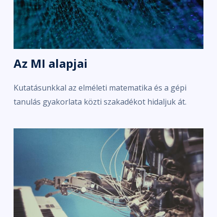
Az MI alapjai
Kutatásunkkal az elméleti matematika és a gépi
tanulás gyakorlata közti szakadékot hidaljuk át.