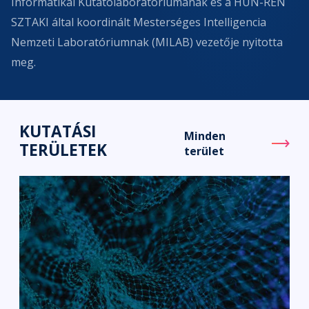
Informatikai Kutatólaboratóriumának és a HUN-REN
SZTAKI által koordinált Mesterséges Intelligencia
Nemzeti Laboratóriumnak (MILAB) vezetője nyitotta
meg.
KUTATÁSI
Minden
TERÜLETEK
terület