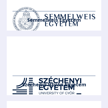
Semmelweis Egyetem
Széchenyi István Egyetem