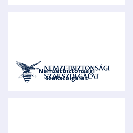
Nemzetbiztonsági
Szakszolgálat