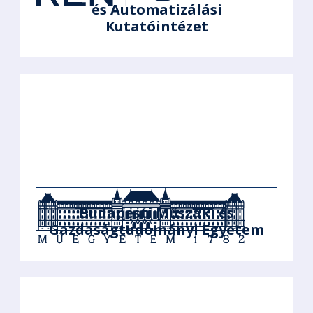
és Automatizálási
Kutatóintézet
Budapesti Műszaki és
Gazdaságtudományi Egyetem