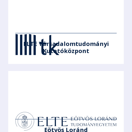
ELTE Társadalomtudományi
Kutatóközpont
Eötvös Loránd