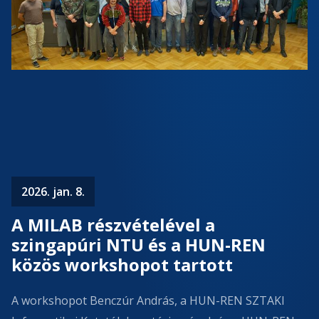
2026. jan. 8.
A MILAB részvételével a
szingapúri NTU és a HUN-REN
közös workshopot tartott
A workshopot Benczúr András, a HUN-REN SZTAKI